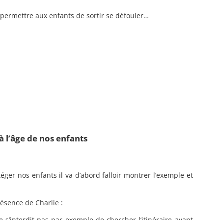
 permettre aux enfants de sortir se défouler…
 l’âge de nos enfants
ger nos enfants il va d’abord falloir montrer l’exemple et
résence de Charlie :
 s’interdit pas par exemple de chercher l’itinéraire avant