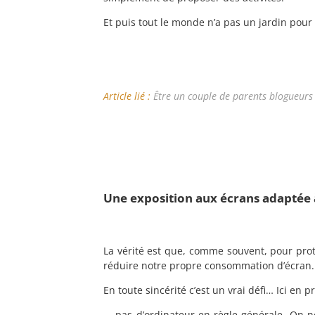
Et puis tout le monde n’a pas un jardin pour
Article lié :
Être un couple de parents blogueurs
Une exposition aux écrans adaptée à
La vérité est que, comme souvent, pour proté
réduire notre propre consommation d’écran.
En toute sincérité c’est un vrai défi… Ici en p
– pas d’ordinateur en règle générale. On ne