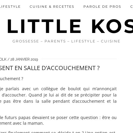
LIFESTYLE
CUISINE & RECETTES
PAROLE DE PROS
GROSSESSE – PARENTS – LIFESTYLE – CUISINE
 OLK
28 JANVIER 2019
RÉSENT EN SALLE D’ACCOUCHEMENT ?
 je parlais avec un collègue de boulot qui m’annonçait
d’accoucher. Quand je lui ai dit de se précipiter pour la
 ne pas être dans la salle pendant d’accouchement et la
e futurs papas devaient se poser cette question : être ou
chement avec la maman.
Alors finalement comment se décide-t-on ? Une option est-