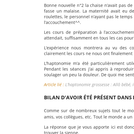
Bonne nouvelle n°2 la chaise n’avait pas de
fasse un malaise. La maternité avait eu d
roulettes, le personnel n’ayant pas le tem
l’accouchement^^.
Les cours de préparation à l’accouchemen
attendait, suffisamment en tous les cas pou
L’expérience nous montrera au vu des co
clairement les cours ne nous ont finalemen
L’haptonomie m’a été particulièrement uti
Pendant les séances j’ai appris à reprodui
soulager un peu la douleur. De quoi me sent
Article lié :
L’haptonomie grossesse : Allô bébé, i
BILAN D’AVOIR ÉTÉ PRÉSENT DANS
Comme sur de nombreux sujets tout le mond
amis, vos collègues, etc. Tout le monde a un
La réponse que je vous apporte ici est don
trouver la sienne.