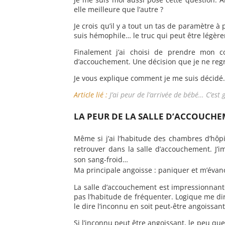
elle meilleure que l’autre ?
Je crois qu’il y a tout un tas de paramètre 
suis hémophile… le truc qui peut être légè
Finalement j’ai choisi de prendre mon c
d’accouchement. Une décision que je ne reg
Je vous explique comment je me suis décidé.
Article lié :
J’ai peur de l’arrivée de bébé… C’est 
LA PEUR DE LA SALLE D’ACCOUCH
Même si j’ai l’habitude des chambres d’hôpit
retrouver dans la salle d’accouchement. J’i
son sang-froid…
Ma principale angoisse : paniquer et m’évan
La salle d’accouchement est impressionnante.
pas l’habitude de fréquenter. Logique me dir
le dire l’inconnu en soit peut-être angoissant
Si l’inconnu peut être angoissant, le peu que