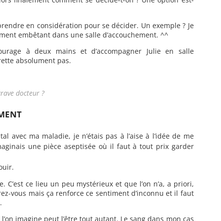
à prendre en considération pour se décider. Un exemple ? Je
rement embêtant dans une salle d’accouchement. ^^
ourage à deux mains et d’accompagner Julie en salle
rette absolument pas.
grave docteur ?
EMENT
al avec ma maladie, je n’étais pas à l’aise à l’idée de me
maginais une pièce aseptisée où il faut à tout prix garder
ouir.
 C’est ce lieu un peu mystérieux et que l’on n’a, a priori,
ez-vous mais ça renforce ce sentiment d’inconnu et il faut
.
 l’on imagine peut l’être tout autant. Le sang dans mon cas