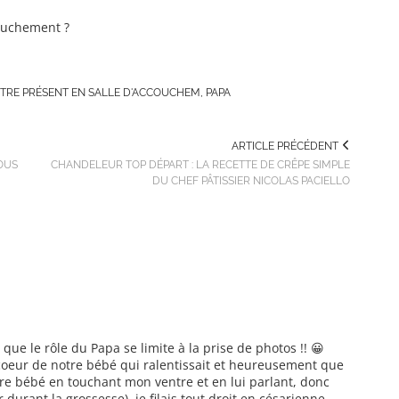
 ÊTRE PRÉSENT EN SALLE D'ACCOUCHEM
,
PAPA
ARTICLE PRÉCÉDENT
OUS
CHANDELEUR TOP DÉPART : LA RECETTE DE CRÊPE SIMPLE
DU CHEF PÂTISSIER NICOLAS PACIELLO
que le rôle du Papa se limite à la prise de photos !! 😀
 coeur de notre bébé qui ralentissait et heureusement que
notre bébé en touchant mon ventre et en lui parlant, donc
 durant la grossesse), je filais tout droit en césarienne.