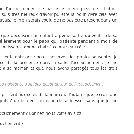
que l’accouchement se passe le mieux possible, et donc
 suis très heureux d’avoir pu être là pour vivre cela avec
ouvais. Je m’en serais voulu de ne pas être présent dans un
e que découvrir son enfant à peine sortie du ventre de sa
culièrement pour le papa qui patiente pendant 9 mois de
la naissance donne chair à ce nouveau rôle.
aliser la naissance pour conserver des photos souvenirs. Je
ice de la présence dans la salle d’accouchement. Je me
e à sa maman et que nous avons partagés tous les trois
 la naissance d’un faux débat autour de l’accouchement
is présent aux côtés de la maman, d’autant que je crois que
uis Charlie a eu l’occasion de se blesser sans que je me
accouchement ? Donnez-nous votre avis 😉