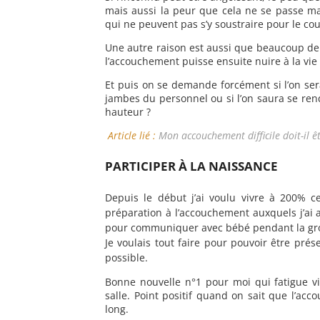
mais aussi la peur que cela ne se passe m
qui ne peuvent pas s’y soustraire pour le c
Une autre raison est aussi que beaucoup de p
l’accouchement puisse ensuite nuire à la vie
Et puis on se demande forcément si l’on sera
jambes du personnel ou si l’on saura se rend
hauteur ?
Article lié :
Mon accouchement difficile doit-il ê
PARTICIPER À LA NAISSANCE
Depuis le début j’ai voulu vivre à 200% c
préparation à l’accouchement auxquels j’ai a
pour communiquer avec bébé pendant la gro
Je voulais tout faire pour pouvoir être pré
possible.
Bonne nouvelle n°1 pour moi qui fatigue vi
salle. Point positif quand on sait que l’a
long.