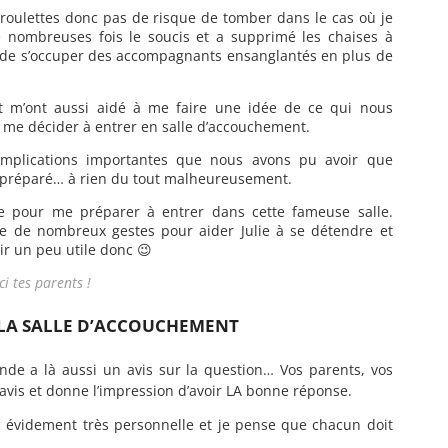
 roulettes donc pas de risque de tomber dans le cas où je
e nombreuses fois le soucis et a supprimé les chaises à
ps de s’occuper des accompagnants ensanglantés en plus de
t m’ont aussi aidé à me faire une idée de ce qui nous
r me décider à entrer en salle d’accouchement.
mplications importantes que nous avons pu avoir que
t préparé… à rien du tout malheureusement.
le pour me préparer à entrer dans cette fameuse salle.
re de nombreux gestes pour aider Julie à se détendre et
ir un peu utile donc 😉
ci tes parents !
 LA SALLE D’ACCOUCHEMENT
e a là aussi un avis sur la question… Vos parents, vos
 avis et donne l’impression d’avoir LA bonne réponse.
c évidement très personnelle et je pense que chacun doit