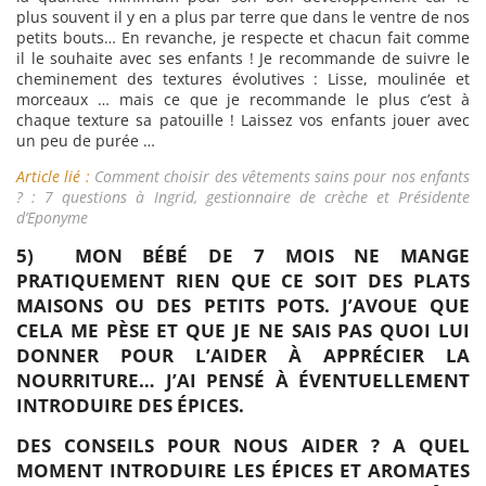
plus souvent il y en a plus par terre que dans le ventre de nos
petits bouts… En revanche, je respecte et chacun fait comme
il le souhaite avec ses enfants ! Je recommande de suivre le
cheminement des textures évolutives : Lisse, moulinée et
morceaux … mais ce que je recommande le plus c’est à
chaque texture sa patouille ! Laissez vos enfants jouer avec
un peu de purée …
Article lié :
Comment choisir des vêtements sains pour nos enfants
? : 7 questions à Ingrid, gestionnaire de crèche et Présidente
d’Eponyme
5) MON BÉBÉ DE 7 MOIS NE MANGE
PRATIQUEMENT RIEN QUE CE SOIT DES PLATS
MAISONS OU DES PETITS POTS. J’AVOUE QUE
CELA ME PÈSE ET QUE JE NE SAIS PAS QUOI LUI
DONNER POUR L’AIDER À APPRÉCIER LA
NOURRITURE… J’AI PENSÉ À ÉVENTUELLEMENT
INTRODUIRE DES ÉPICES.
DES CONSEILS POUR NOUS AIDER ? A QUEL
MOMENT INTRODUIRE LES ÉPICES ET AROMATES