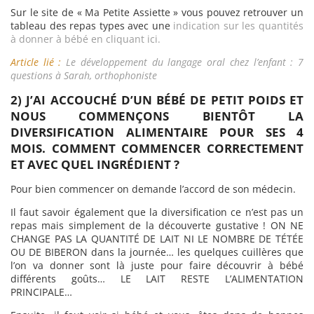
Sur le site de « Ma Petite Assiette » vous pouvez retrouver un
tableau des repas types avec une
indication sur les quantités
à donner à bébé en cliquant ici.
Article lié :
Le développement du langage oral chez l’enfant : 7
questions à Sarah, orthophoniste
2) J’AI ACCOUCHÉ D’UN BÉBÉ DE PETIT POIDS ET
NOUS COMMENÇONS BIENTÔT LA
DIVERSIFICATION ALIMENTAIRE POUR SES 4
MOIS. COMMENT COMMENCER CORRECTEMENT
ET AVEC QUEL INGRÉDIENT ?
Pour bien commencer on demande l’accord de son médecin.
Il faut savoir également que la diversification ce n’est pas un
repas mais simplement de la découverte gustative ! ON NE
CHANGE PAS LA QUANTITÉ DE LAIT NI LE NOMBRE DE TÉTÉE
OU DE BIBERON dans la journée… les quelques cuillères que
l’on va donner sont là juste pour faire découvrir à bébé
différents goûts… LE LAIT RESTE L’ALIMENTATION
PRINCIPALE…