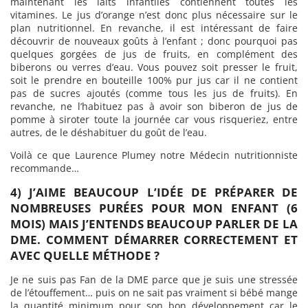
maintenant les laits infantiles contiennent toutes les
vitamines. Le jus d’orange n’est donc plus nécessaire sur le
plan nutritionnel. En revanche, il est intéressant de faire
découvrir de nouveaux goûts à l’enfant ; donc pourquoi pas
quelques gorgées de jus de fruits, en complément des
biberons ou verres d’eau. Vous pouvez soit presser le fruit,
soit le prendre en bouteille 100% pur jus car il ne contient
pas de sucres ajoutés (comme tous les jus de fruits). En
revanche, ne l’habituez pas à avoir son biberon de jus de
pomme à siroter toute la journée car vous risqueriez, entre
autres, de le déshabituer du goût de l’eau.
Voilà ce que Laurence Plumey notre Médecin nutritionniste
recommande…
4) J’AIME BEAUCOUP L’IDÉE DE PRÉPARER DE
NOMBREUSES PURÉES POUR MON ENFANT (6
MOIS) MAIS J’ENTENDS BEAUCOUP PARLER DE LA
DME. COMMENT DÉMARRER CORRECTEMENT ET
AVEC QUELLE MÉTHODE ?
Je ne suis pas Fan de la DME parce que je suis une stressée
de l’étouffement… puis on ne sait pas vraiment si bébé mange
la quantité minimum pour son bon développement car le