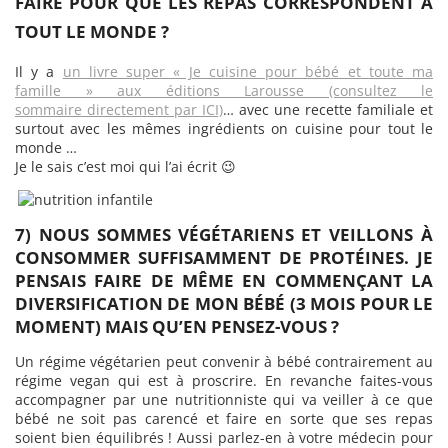
FAIRE POUR QUE LES REPAS CORRESPONDENT À
TOUT LE MONDE ?
Il y a
un livre super « Je cuisine pour bébé et toute ma
famille » aux éditions Larousse (consultez le
sommaire directement par ICI)
… avec une recette familiale et
surtout avec les mêmes ingrédients on cuisine pour tout le
monde …
Je le sais c’est moi qui l’ai écrit 😉
7) NOUS SOMMES VÉGÉTARIENS ET VEILLONS À
CONSOMMER SUFFISAMMENT DE PROTÉINES. JE
PENSAIS FAIRE DE MÊME EN COMMENÇANT LA
DIVERSIFICATION DE MON BÉBÉ (3 MOIS POUR LE
MOMENT) MAIS QU’EN PENSEZ-VOUS ?
Un régime végétarien peut convenir à bébé contrairement au
régime vegan qui est à proscrire. En revanche faites-vous
accompagner par une nutritionniste qui va veiller à ce que
bébé ne soit pas carencé et faire en sorte que ses repas
soient bien équilibrés ! Aussi parlez-en à votre médecin pour