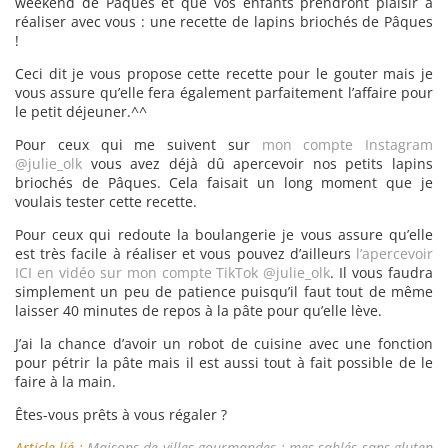
weekend de Pâques et que vos enfants prendront plaisir à
réaliser avec vous : une recette de lapins briochés de Pâques
!
Ceci dit je vous propose cette recette pour le gouter mais je
vous assure qu’elle fera également parfaitement l’affaire pour
le petit déjeuner.^^
Pour ceux qui me suivent sur
mon compte Instagram
@julie_olk
vous avez déjà dû apercevoir nos petits lapins
briochés de Pâques. Cela faisait un long moment que je
voulais tester cette recette.
Pour ceux qui redoute la boulangerie je vous assure qu’elle
est très facile à réaliser et vous pouvez d’ailleurs
l’apercevoir
ICI en vidéo sur mon compte TikTok @julie_olk
. Il vous faudra
simplement un peu de patience puisqu’il faut tout de même
laisser 40 minutes de repos à la pâte pour qu’elle lève.
J’ai la chance d’avoir un robot de cuisine avec une fonction
pour pétrir la pâte mais il est aussi tout à fait possible de le
faire à la main.
Êtes-vous prêts à vous régaler ?
Article lié :
Maisons de villes gourmandes : mes sablés sans gluten