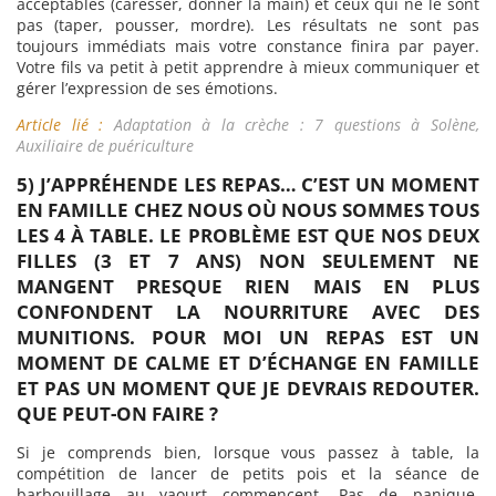
acceptables (caresser, donner la main) et ceux qui ne le sont
pas (taper, pousser, mordre). Les résultats ne sont pas
toujours immédiats mais votre constance finira par payer.
Votre fils va petit à petit apprendre à mieux communiquer et
gérer l’expression de ses émotions.
Article lié :
Adaptation à la crèche : 7 questions à Solène,
Auxiliaire de puériculture
5) J’APPRÉHENDE LES REPAS… C’EST UN MOMENT
EN FAMILLE CHEZ NOUS OÙ NOUS SOMMES TOUS
LES 4 À TABLE. LE PROBLÈME EST QUE NOS DEUX
FILLES (3 ET 7 ANS) NON SEULEMENT NE
MANGENT PRESQUE RIEN MAIS EN PLUS
CONFONDENT LA NOURRITURE AVEC DES
MUNITIONS. POUR MOI UN REPAS EST UN
MOMENT DE CALME ET D’ÉCHANGE EN FAMILLE
ET PAS UN MOMENT QUE JE DEVRAIS REDOUTER.
QUE PEUT-ON FAIRE ?
Si je comprends bien, lorsque vous passez à table, la
compétition de lancer de petits pois et la séance de
barbouillage au yaourt commencent. Pas de panique.