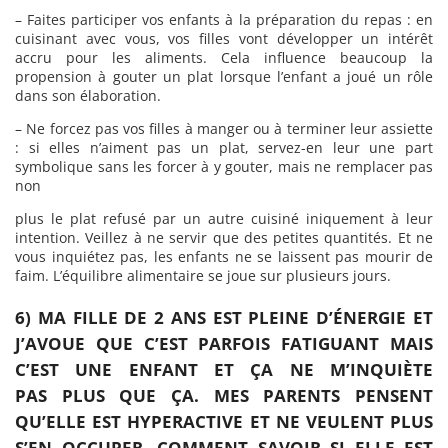
– Faites participer vos enfants à la préparation du repas : en
cuisinant avec vous, vos filles vont développer un intérêt
accru pour les aliments. Cela influence beaucoup la
propension à gouter un plat lorsque l’enfant a joué un rôle
dans son élaboration.
– Ne forcez pas vos filles à manger ou à terminer leur assiette
: si elles n’aiment pas un plat, servez-en leur une part
symbolique sans les forcer à y gouter, mais ne remplacer pas
non
plus le plat refusé par un autre cuisiné iniquement à leur
intention. Veillez à ne servir que des petites quantités. Et ne
vous inquiétez pas, les enfants ne se laissent pas mourir de
faim. L’équilibre alimentaire se joue sur plusieurs jours.
6) MA FILLE DE 2 ANS EST PLEINE D’ÉNERGIE ET
J’AVOUE QUE C’EST PARFOIS FATIGUANT MAIS
C’EST UNE ENFANT ET ÇA NE M’INQUIÈTE
PAS PLUS QUE ÇA. MES PARENTS PENSENT
QU’ELLE EST HYPERACTIVE ET NE VEULENT PLUS
S’EN OCCUPER. COMMENT SAVOIR SI ELLE EST