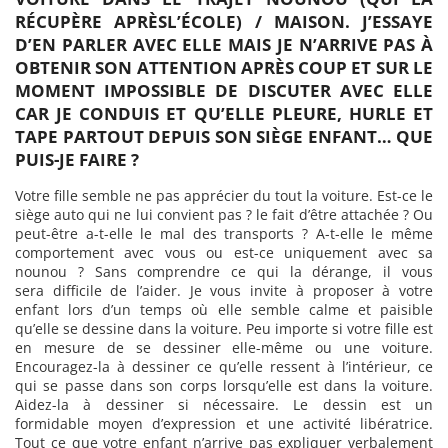
RÉCUPÈRE APRÈSL’ÉCOLE) / MAISON. J’ESSAYE
D’EN PARLER AVEC ELLE MAIS JE N’ARRIVE PAS À
OBTENIR SON ATTENTION APRÈS COUP ET SUR LE
MOMENT IMPOSSIBLE DE DISCUTER AVEC ELLE
CAR JE CONDUIS ET QU’ELLE PLEURE, HURLE ET
TAPE PARTOUT DEPUIS SON SIÈGE ENFANT… QUE
PUIS-JE FAIRE ?
Votre fille semble ne pas apprécier du tout la voiture. Est-ce le
siège auto qui ne lui convient pas ? le fait d’être attachée ? Ou
peut-être a-t-elle le mal des transports ? A-t-elle le même
comportement avec vous ou est-ce uniquement avec sa
nounou ? Sans comprendre ce qui la dérange, il vous
sera difficile de l’aider. Je vous invite à proposer à votre
enfant lors d’un temps où elle semble calme et paisible
qu’elle se dessine dans la voiture. Peu importe si votre fille est
en mesure de se dessiner elle-même ou une voiture.
Encouragez-la à dessiner ce qu’elle ressent à l’intérieur, ce
qui se passe dans son corps lorsqu’elle est dans la voiture.
Aidez-la à dessiner si nécessaire. Le dessin est un
formidable moyen d’expression et une activité libératrice.
Tout ce que votre enfant n’arrive pas expliquer verbalement