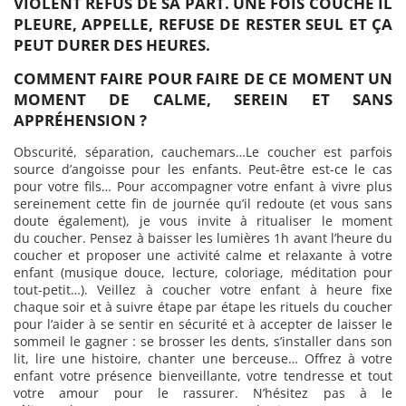
VIOLENT REFUS DE SA PART. UNE FOIS COUCHÉ IL
PLEURE, APPELLE, REFUSE DE RESTER SEUL ET ÇA
PEUT DURER DES HEURES.
COMMENT FAIRE POUR FAIRE DE CE MOMENT UN
MOMENT DE CALME, SEREIN ET SANS
APPRÉHENSION ?
Obscurité, séparation, cauchemars…Le coucher est parfois
source d’angoisse pour les enfants. Peut-être est-ce le cas
pour votre fils… Pour accompagner votre enfant à vivre plus
sereinement cette fin de journée qu’il redoute (et vous sans
doute également), je vous invite à ritualiser le moment
du coucher. Pensez à baisser les lumières 1h avant l’heure du
coucher et proposer une activité calme et relaxante à votre
enfant (musique douce, lecture, coloriage, méditation pour
tout-petit…). Veillez à coucher votre enfant à heure fixe
chaque soir et à suivre étape par étape les rituels du coucher
pour l’aider à se sentir en sécurité et à accepter de laisser le
sommeil le gagner : se brosser les dents, s’installer dans son
lit, lire une histoire, chanter une berceuse… Offrez à votre
enfant votre présence bienveillante, votre tendresse et tout
votre amour pour le rassurer. N’hésitez pas à le