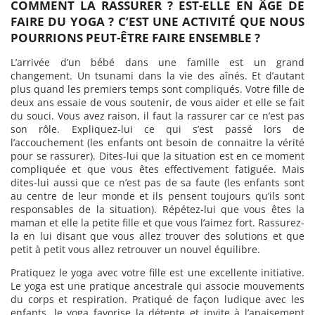
COMMENT LA RASSURER ? EST-ELLE EN ÂGE DE
FAIRE DU YOGA ? C’EST UNE ACTIVITÉ QUE NOUS
POURRIONS PEUT-ÊTRE FAIRE ENSEMBLE ?
L’arrivée d’un bébé dans une famille est un grand
changement. Un tsunami dans la vie des aînés. Et d’autant
plus quand les premiers temps sont compliqués. Votre fille de
deux ans essaie de vous soutenir, de vous aider et elle se fait
du souci. Vous avez raison, il faut la rassurer car ce n’est pas
son rôle. Expliquez-lui ce qui s’est passé lors de
l’accouchement (les enfants ont besoin de connaitre la vérité
pour se rassurer). Dites-lui que la situation est en ce moment
compliquée et que vous êtes effectivement fatiguée. Mais
dites-lui aussi que ce n’est pas de sa faute (les enfants sont
au centre de leur monde et ils pensent toujours qu’ils sont
responsables de la situation). Répétez-lui que vous êtes la
maman et elle la petite fille et que vous l’aimez fort. Rassurez-
la en lui disant que vous allez trouver des solutions et que
petit à petit vous allez retrouver un nouvel équilibre.
Pratiquez le yoga avec votre fille est une excellente initiative.
Le yoga est une pratique ancestrale qui associe mouvements
du corps et respiration. Pratiqué de façon ludique avec les
enfants, le yoga favorise la détente et invite à l’apaisement