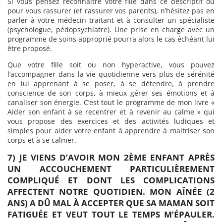
Si vous pensez reconnaitre votre fille dans ce descriptif ou
pour vous rassurer (et rassurer vos parents), n’hésitez pas en
parler à votre médecin traitant et à consulter un spécialiste
(psychologue, pédopsychiatre). Une prise en charge avec un
programme de soins approprié pourra alors le cas échéant lui
être proposé.
Que votre fille soit ou non hyperactive, vous pouvez
l’accompagner dans la vie quotidienne vers plus de sérénité
en lui apprenant à se poser, à se détendre, à prendre
conscience de son corps, à mieux gérer ses émotions et à
canaliser son énergie. C’est tout le programme de mon livre «
Aider son enfant à se recentrer et à revenir au calme » qui
vous propose des exercices et des activités ludiques et
simples pour aider votre enfant à apprendre à maitriser son
corps et à se calmer.
7) JE VIENS D’AVOIR MON 2ÈME ENFANT APRÈS
UN ACCOUCHEMENT PARTICULIÈREMENT
COMPLIQUÉ ET DONT LES COMPLICATIONS
AFFECTENT NOTRE QUOTIDIEN. MON AÎNÉE (2
ANS) A DÛ MAL À ACCEPTER QUE SA MAMAN SOIT
FATIGUÉE ET VEUT TOUT LE TEMPS M’ÉPAULER.