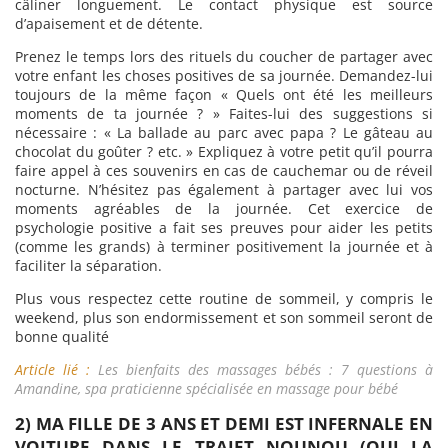
câliner longuement. Le contact physique est source
d’apaisement et de détente.
Prenez le temps lors des rituels du coucher de partager avec
votre enfant les choses positives de sa journée. Demandez-lui
toujours de la même façon « Quels ont été les meilleurs
moments de ta journée ? » Faites-lui des suggestions si
nécessaire : « La ballade au parc avec papa ? Le gâteau au
chocolat du goûter ? etc. » Expliquez à votre petit qu’il pourra
faire appel à ces souvenirs en cas de cauchemar ou de réveil
nocturne. N’hésitez pas également à partager avec lui vos
moments agréables de la journée. Cet exercice de
psychologie positive a fait ses preuves pour aider les petits
(comme les grands) à terminer positivement la journée et à
faciliter la séparation.
Plus vous respectez cette routine de sommeil, y compris le
weekend, plus son endormissement et son sommeil seront de
bonne qualité
Article lié :
Les bienfaits des massages bébés : 7 questions à
Amandine, spa praticienne spécialisée en massage pour bébé
2) MA FILLE DE 3 ANS ET DEMI EST INFERNALE EN
VOITURE DANS LE TRAJET NOUNOU (QUI LA