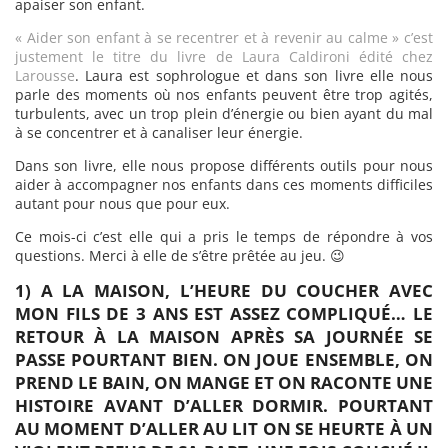
apaiser son enfant.
« Aider son enfant à se recentrer et à revenir au calme » c’est
justement le titre du livre de Laura Caldironi édité chez
Larousse
. Laura est sophrologue et dans son livre elle nous
parle des moments où nos enfants peuvent être trop agités,
turbulents, avec un trop plein d’énergie ou bien ayant du mal
à se concentrer et à canaliser leur énergie.
Dans son livre, elle nous propose différents outils pour nous
aider à accompagner nos enfants dans ces moments difficiles
autant pour nous que pour eux.
Ce mois-ci c’est elle qui a pris le temps de répondre à vos
questions. Merci à elle de s’être prêtée au jeu. 😉
1) A LA MAISON, L’HEURE DU COUCHER AVEC
MON FILS DE 3 ANS EST ASSEZ COMPLIQUÉ… LE
RETOUR À LA MAISON APRÈS SA JOURNÉE SE
PASSE POURTANT BIEN. ON JOUE ENSEMBLE, ON
PREND LE BAIN, ON MANGE ET ON RACONTE UNE
HISTOIRE AVANT D’ALLER DORMIR. POURTANT
AU MOMENT D’ALLER AU LIT ON SE HEURTE À UN