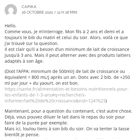
CAPIKA
26 OCTOBRE 2020 / 12 H 18 MIN
Hello.
Comme vous, je m’interroge. Mon fils à 2 ans et demi et a
toujours le bib du matin et celui du soir. Alors, voilà ce que
j’ai trouvé sur la question.
Il est clair qu’il a besoin d’un minimum de lait de croissance
jusqu’à 3 ans. Mais il peut alterner avec des produits laitiers
adaptés à son âge.
(Dixit l’AFPA: minimum de 500ml/j de lait de croissance ou
équivalent < 800 mL/j après un an. Donc avec 2 bib. de +250
ml par jour + du yaourt, on est bon.
https://sante.fr/alimentation-et-besoins-nutritionnels-pour-
les-enfants-de-1-3-ans#q=recherche/s-
informer/lait%20de%20croissance&nid=1247623
)
Maintenant, pour a question du contenant, c'est autre chose.
Déjà, vous pouvez diluer le lait dans le repas du soir pour
faire de la purée par exemple.
Mais ici, loulou tiens à son bib du soir. On va tenter la tasse
bientôt je pense.