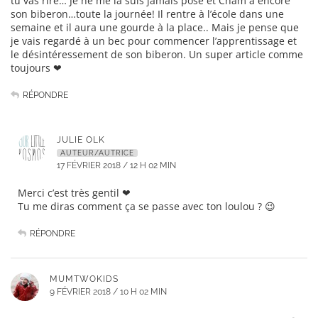
tu vas rire… Je ne me la suis jamais posé et Cham a encore
son biberon…toute la journée! Il rentre à l’école dans une
semaine et il aura une gourde à la place.. Mais je pense que
je vais regardé à un bec pour commencer l’apprentissage et
le désintéressement de son biberon. Un super article comme
toujours ❤
RÉPONDRE
JULIE OLK
AUTEUR/AUTRICE
17 FÉVRIER 2018 / 12 H 02 MIN
Merci c’est très gentil ❤
Tu me diras comment ça se passe avec ton loulou ? 😉
RÉPONDRE
MUMTWOKIDS
9 FÉVRIER 2018 / 10 H 02 MIN