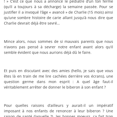
! » C’est ce que nous a annoncé le pédiatre d’un ton ferme
(qu’il a toujours à sa décharge) la semaine passée. Pour se
justifier il a invoqué l’âge « avancé » de Charlie (15 mois) ainsi
qu’une sombre histoire de carie allant jusqu’à nous dire que
Charlie devrait déjà être sevré…
Mince alors, nous sommes de si mauvais parents que nous
n’avons pas pensé à sevrer notre enfant avant alors qu’il
semble évident que nous aurions déjà dû le faire.
Et puis en discutant avec des amies (hello, je sais que vous
êtes là en train de me lire cachées derrière vos écrans), une
question germe dans mon esprit : A quel âge faut-il
véritablement arrêter de donner le biberon à son enfant ?
Pour quelles raisons d’ailleurs y aurait-il un impératif
imposant à nos enfants de renoncer à leur biberon ? Une
raison de santé (laquelle ?), les bonnes moeurs, ça fait trop