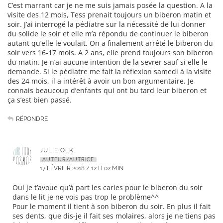
C’est marrant car je ne me suis jamais posée la question. A la
visite des 12 mois, Tess prenait toujours un biberon matin et
soir. J’ai interrogé la pédiatre sur la nécessité de lui donner
du solide le soir et elle m’a répondu de continuer le biberon
autant qu’elle le voulait. On a finalement arrêté le biberon du
soir vers 16-17 mois. A 2 ans, elle prend toujours son biberon
du matin. Je n’ai aucune intention de la sevrer sauf si elle le
demande. Si le pédiatre me fait la réflexion samedi à la visite
des 24 mois, il a intérêt à avoir un bon argumentaire. Je
connais beaucoup d’enfants qui ont bu tard leur biberon et
ça s’est bien passé.
RÉPONDRE
JULIE OLK
AUTEUR/AUTRICE
17 FÉVRIER 2018 / 12 H 02 MIN
Oui je t’avoue qu’à part les caries pour le biberon du soir
dans le lit je ne vois pas trop le problème^^
Pour le moment il tient à son biberon du soir. En plus il fait
ses dents, que dis-je il fait ses molaires, alors je ne tiens pas