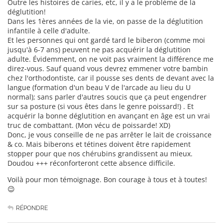
Outre les histoires de caries, etc, il y a le problème de la
déglutition!
Dans les 1ères années de la vie, on passe de la déglutition
infantile à celle d'adulte.
Et les personnes qui ont gardé tard le biberon (comme moi
jusqu'à 6-7 ans) peuvent ne pas acquérir la déglutition
adulte. Évidemment, on ne voit pas vraiment la différence me
direz-vous. Sauf quand vous devrez emmener votre bambin
chez l'orthodontiste, car il pousse ses dents de devant avec la
langue (formation d'un beau V de l'arcade au lieu du U
normal); sans parler d'autres soucis que ça peut engendrer
sur sa posture (si vous êtes dans le genre poissard!) . Et
acquérir la bonne déglutition en avançant en âge est un vrai
truc de combattant. (Mon vécu de poissarde! XD)
Donc, je vous conseille de ne pas arrêter le lait de croissance
& co. Mais biberons et tétines doivent être rapidement
stopper pour que nos chérubins grandissent au mieux.
Doudou +++ réconforteront cette absence difficile.
Voilà pour mon témoignage. Bon courage à tous et à toutes!
😉
RÉPONDRE