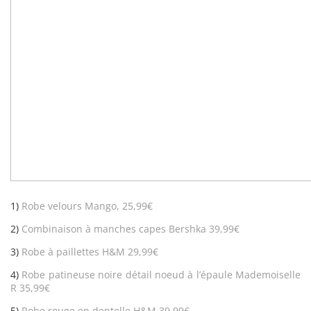
1)
Robe velours Mango, 25,99€
2)
Combinaison à manches capes Bershka 39,99€
3)
Robe à paillettes H&M 29,99€
4)
Robe patineuse noire détail noeud à l’épaule Mademoiselle
R 35,99€
5)
Robe rouge en dentelle H&M 39,99€