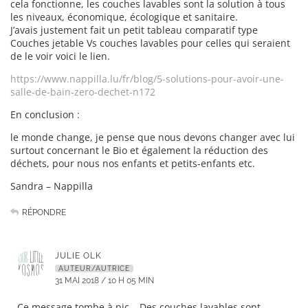
cela fonctionne, les couches lavables sont la solution à tous
les niveaux, économique, écologique et sanitaire.
J’avais justement fait un petit tableau comparatif type
Couches jetable Vs couches lavables pour celles qui seraient
de le voir voici le lien.
https://www.nappilla.lu/fr/blog/5-solutions-pour-avoir-une-
salle-de-bain-zero-dechet-n172
En conclusion :
le monde change, je pense que nous devons changer avec lui
surtout concernant le Bio et également la réduction des
déchets, pour nous nos enfants et petits-enfants etc.
Sandra – Nappilla
RÉPONDRE
JULIE OLK
AUTEUR/AUTRICE
31 MAI 2018 / 10 H 05 MIN
Ce message tombe à pic… Des couches lavables sont