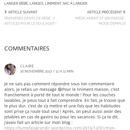
LANGER BÉBÉ
,
LANGES
,
LINIMENT
,
SAC À LANGER
ARTICLE SUIVANT
ARTICLE PRÉCÉDENT
PREMIÈRES DENTS DE BÉBÉ : 7
MÉDICAMENT ET GROSSESSE :
ASTUCES POUR LE SOULAGER !
MODE D’EMPLOI
COMMENTAIRES
CLAIRE
16 NOVEMBRE 2017 / 11 H 11 MIN
Je ne sais pas comment répondre sous ton commentaire
alors, je refais un message 😄Pour le liniment maison, c’est
franchement à porté de tout le monde ! Pour les couches
lavables, je peux tout à fait comprendre. En fait, je trouve que
le plus dur, c’est de s’y mettre et une fois que les habitudes
sont prise ça roule tout seul ! Après, on peut aussi avoir des
jetables en cas de gastro ou pour les vacances. Si ça te dit,
j’avais fait un article sur mon blog :
https://tumefaisgrandir.wordpress.com/2016/12/01/mon-