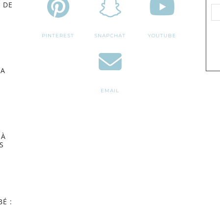
 DE
PINTEREST
SNAPCHAT
YOUTUBE
MA
EMAIL
 À
S
É :