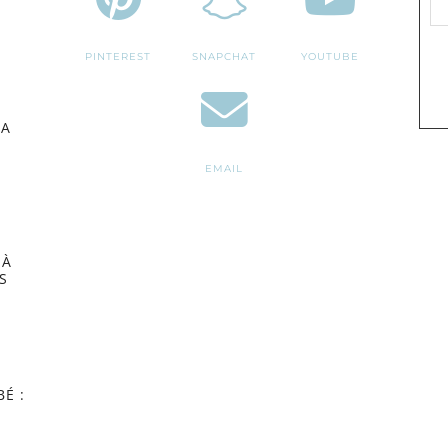
PINTEREST
SNAPCHAT
YOUTUBE
MA
EMAIL
 À
S
É :