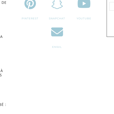
 DE
PINTEREST
SNAPCHAT
YOUTUBE
MA
EMAIL
 À
S
É :