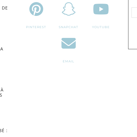
 DE
PINTEREST
SNAPCHAT
YOUTUBE
MA
EMAIL
 À
S
É :