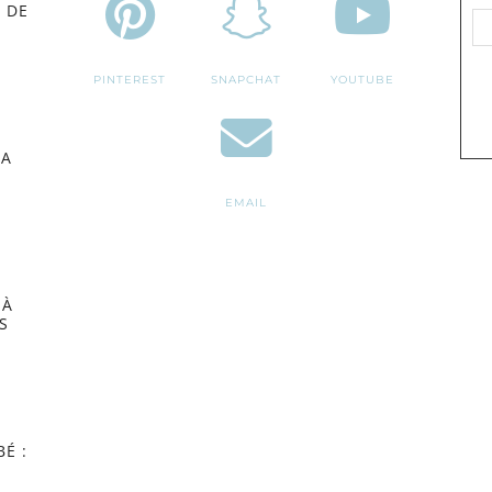
 DE
PINTEREST
SNAPCHAT
YOUTUBE
MA
EMAIL
 À
S
É :