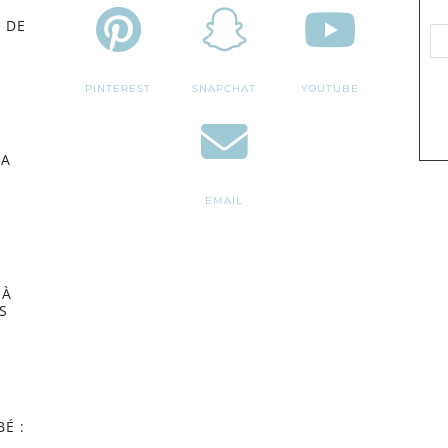
 DE
PINTEREST
SNAPCHAT
YOUTUBE
MA
EMAIL
 À
S
É :