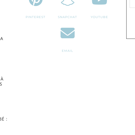
PINTEREST
SNAPCHAT
YOUTUBE
MA
EMAIL
 À
S
É :